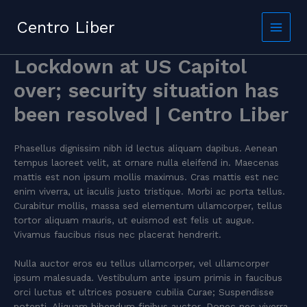
Skip
to
Centro Liber
content
Lockdown at US Capitol
over; security situation has
been resolved | Centro Liber
Phasellus dignissim nibh id lectus aliquam dapibus. Aenean
tempus laoreet velit, at ornare nulla eleifend in. Maecenas
mattis est non ipsum mollis maximus. Cras mattis est nec
enim viverra, ut iaculis justo tristique. Morbi ac porta tellus.
Curabitur mollis, massa sed elementum ullamcorper, tellus
tortor aliquam mauris, ut euismod est felis ut augue.
Vivamus faucibus risus nec placerat hendrerit.
Nulla auctor eros eu tellus ullamcorper, vel ullamcorper
ipsum malesuada. Vestibulum ante ipsum primis in faucibus
orci luctus et ultrices posuere cubilia Curae; Suspendisse
potenti. Aliquam bibendum finibus auctor. Donec nec viverra