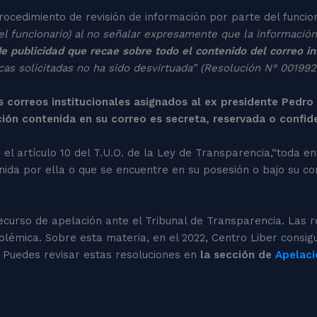
procedimiento de revisión de información por parte del funcio
(el funcionario) al no señalar expresamente que la informació
de publicidad que recae sobre todo el contenido del correo in
icas solicitadas no ha sido desvirtuada” (Resolución N° 001
 correos institucionales asignados al ex presidente Pedro C
ón contenida en su correo es secreta, reservada o confide
l artículo 10 del T.U.O. de la Ley de Transparencia,“toda ent
ida por ella o que se encuentre en su posesión o bajo su con
ecurso de apelación ante el Tribunal de Transparencia. Las 
lémica. Sobre esta materia, en el 2022, Centro Liber consigu
 Puedes revisar estas resoluciones en
la sección de
Apelaci