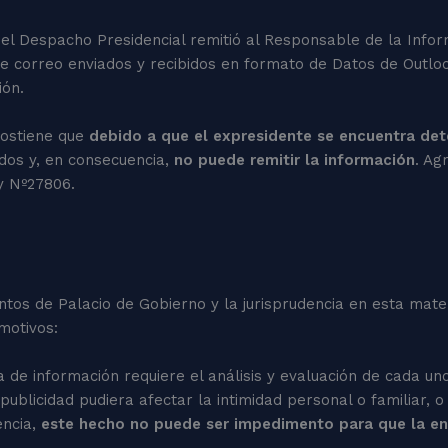
 del Despacho Presidencial remitió al Responsable de la Info
e correo enviados y recibidos en formato de Datos de Outloo
ión.
sostiene que
debido a que el expresidente se encuentra de
idos y, en consecuencia,
no puede remitir la información
. Ag
y Nº27806.
entos de Palacio de Gobierno y la jurisprudencia en esta ma
s motivos:
de información requiere el análisis y evaluación de cada uno 
a publicidad pudiera afectar la intimidad personal o familiar,
encia,
este hecho no puede ser impedimento para que la en