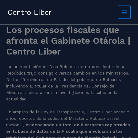
Skip
to
Centro Liber
content
Los procesos fiscales que
afronta el Gabinete Otárola |
Centro Liber
La juramentación de Dina Boluarte como presidenta de la
República trajo consigo diversos cambios en los ministerios.
De los 19 ministros de Estado del gobierno de Boluarte,
incluyendo al titular de la Presidencia del Consejo de
Ministros, cinco afrontan investigaciones fiscales en la
actualidad.
En amparo de la Ley de Transparencia, Centro Liber accedió
a los reportes de la sedes del Ministerio Público a nivel
nacional,
evidenciando un total de 9 carpetas registradas
en la base de datos de la Fiscalía que involucran a los
ministros del Gabinete que preside Alberto Otárola
, quien