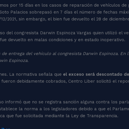
tamos por 15 días en los casos de reparación de vehículos de
n Soto Palacios sobrepasó en 7 días el número de fechas máxi
/12/2021, sin embargo, el bien fue devuelto el 28 de diciembr
 del congresista Darwin Espinoza Vargas quien utilizó el vehí
 fue devuelto en malas condiciones y en estado inoperativo.
s de entrega del vehículo al congresista Darwin Espinoza. En l
rwin Espinoza.
ones. La normativa señala que
el exceso será descontado de 
fueron debidamente cobrados, Centro Liber solicitó el repo
so informó que no se registra sanción alguna contra los par
stablece la norma a los legisladores debido a que el Parlam
ica que fue solicitada mediante la Ley de Transparencia.