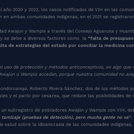
 año 2020 y 2022, los casos notificados de VIH en las comu
H en ambas comunidades indígenas, en el 2021 se registraron 
ad Awajun y Wampis a través del Consejo Aguaruna y Huambisa
 y se debe a diversos factores como la
“falta de presupues
alta de estrategias del estado por conciliar la medicina co
 el uso de protección y métodos anticonceptivos, es algo que 
er Awajún o Wampis accedan, porque nuestra comunidad no ace
Condorcanqui, Roberto Rivera Sánchez, dos de los métodos par
ales y el parto por cesarea, que reduce las posibilidades de 
e un subregistro de pobladores Awajún y Wampis con VIH, de
 tamizaje (pruebas de detección), pero mucha gente no va”
.
 de salud sobre la idiosincrasia de las comunidades indígenas,