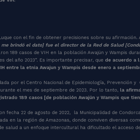
uque con el fin de obtener precisiones sobre su afirmación.
 me brindó el dato] fue el director de la Red de Salud [Cond
aron 189 casos de VIH en la población Awajún y Wampis dura
es del año 2023”. Es importante precisar, que
de acuerdo a l
 VIH entre la etnia Awajun y Wampis desde enero a septiem
dada por el Centro Nacional de Epidemiología, Prevención y
durante el mes de septiembre de 2023. Por lo tanto,
la afirm
istrado 189 casos [de población Awajún y Wampis que tiene
con fecha 22 de agosto de 2022, la Municipalidad de Condor
bicada en la región de Amazonas, donde conviven diversas c
de salud a un enfoque intercultural ha dificultado el acceso d