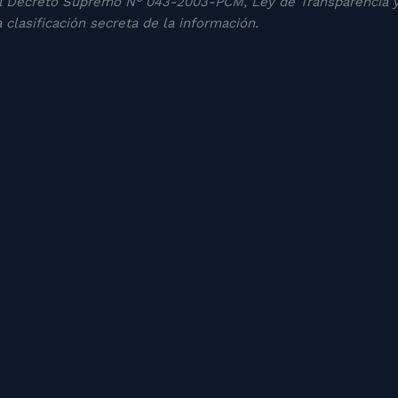
17 al Decreto Supremo N° 043-2003-PCM, Ley de Transparencia y
 clasificación secreta de la información.