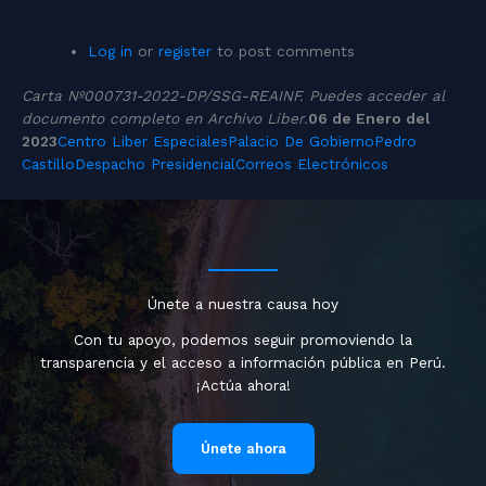
Log in
or
register
to post comments
Carta Nº000731-2022-DP/SSG-REAINF. Puedes acceder al
documento completo en
Archivo Liber
.
06 de Enero del
2023
Centro Liber
Especiales
Palacio De Gobierno
Pedro
Castillo
Despacho Presidencial
Correos Electrónicos
Únete a nuestra causa hoy
Con tu apoyo, podemos seguir promoviendo la
transparencia y el acceso a información pública en Perú.
¡Actúa ahora!
Únete ahora