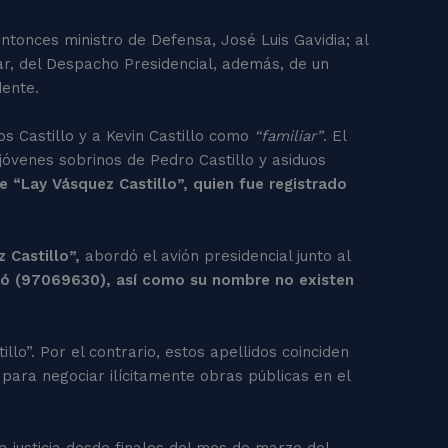
entonces ministro de Defensa, José Luis Gavidia; al
ar, del Despacho Presidencial, además, de un
dente.
íos Castillo y a Kevin Castillo como
“familiar”
. El
 jóvenes sobrinos de Pedro Castillo y asiduos
 “Lay Vásquez Castillo”, quien fue registrado
 Castillo”,
abordó el avión presidencial junto al
gnó (97069630), así como su nombre no existen
lo”. Por el contrario, estos apellidos coinciden
 para negociar ilícitamente obras públicas en el
 justicia desde finales del mes de marzo del