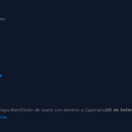
es:
s
layo.
Manifiesto de vuelo con destino a Cajamarca
25 de Seti
cia