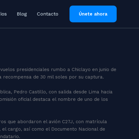
ios
Blog
Contacto
Únete ahora
 vuelos presidenciales rumbo a Chiclayo en junio de
na recompensa de 30 mil soles por su captura.
blica, Pedro Castillo, con salida desde Lima hacia
misión oficial destaca el nombre de uno de los
ros que abordaron el avión C27J, con matrícula
o, el cargo, así como el Documento Nacional de
andatario.