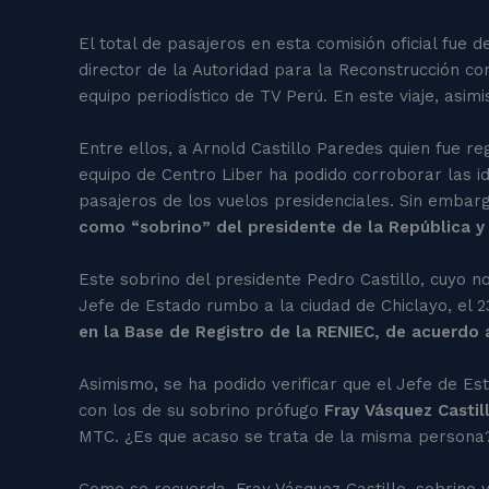
El total de pasajeros en esta comisión oficial fue d
director de la Autoridad para la Reconstrucción c
equipo periodístico de TV Perú. En este viaje, asi
Entre ellos, a Arnold Castillo Paredes quien fue r
equipo de Centro Liber ha podido corroborar las ide
pasajeros de los vuelos presidenciales. Sin embarg
como “sobrino” del presidente de la República y
Este sobrino del presidente Pedro Castillo, cuyo n
Jefe de Estado rumbo a la ciudad de Chiclayo, el 2
en la Base de Registro de la RENIEC, de acuerdo a
Asimismo, se ha podido verificar que el Jefe de Es
con los de su sobrino prófugo
Fray Vásquez Castil
MTC. ¿Es que acaso se trata de la misma persona
Como se recuerda, Fray Vásquez Castillo, sobrino y