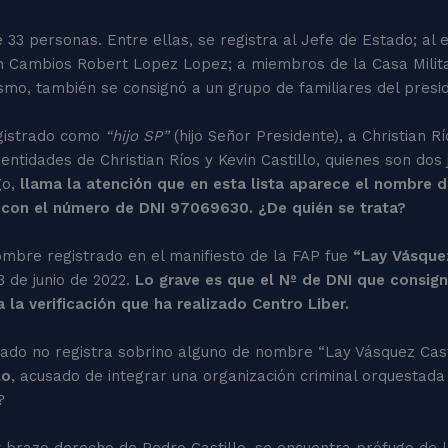
e 33 personas. Entre ellas, se registra al Jefe de Estado; al 
on Cambios Robert Lopez Lopez; a miembros de la Casa Milit
mismo, también se consignó a un grupo de familiares del presi
egistrado como
“hijo SP”
(hijo Señor Presidente), a Christian R
ntidades de Christian Ríos y Kevin Castillo, quienes son dos
o,
llama la atención que en esta lista aparece el nombre de
 con el número de DNI 97069630. ¿De quién se trata?
ombre registrado en el manifiesto de la FAP fue
“Lay Vásquez
3 de junio de 2022.
Lo grave es que el Nº de DNI que consi
 la verificación que ha realizado Centro Liber.
tado no registra sobrino alguno de nombre “Lay Vásquez Castil
lo
, acusado de integrar una organización criminal orquestada
?
 brazo derecho de Pedro Castillo, se encuentra prófugo de la