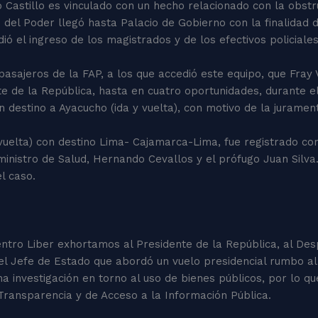
Castillo es vinculado con un hecho relacionado con la obstruc
n del Poder llegó hasta Palacio de Gobierno con la finalidad 
ió el ingreso de los magistrados y de los efectivos policiale
asajeros de la FAP, a los que accedió este equipo, que Fray V
nte de la República, hasta en cuatro oportunidades, durante 
n destino a Ayacucho (ida y vuelta), con motivo de la juramen
y vuelta) con destino Lima- Cajamarca-Lima, fue registrado co
exministro de Salud, Hernando Cevallos y el prófugo Juan Sil
el caso.
ntro Liber exhortamos al Presidente de la República, al Des
del Jefe de Estado que abordó un vuelo presidencial rumbo al
 una investigación en torno al uso de bienes públicos, por lo 
Transparencia y de Acceso a la Información Pública.