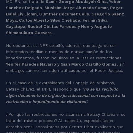
MO-FN, se trata de
Samir George Abudayeh Giha, Yober
Sanchez Delgado, Muslaim Jorge Abusada Sumar, Roger
Daiel Liy Liomn, Gumther Documet Celis, Gregorio Saenz
Moya, Carlos Alberto Siles Chehade, Fermin Silva
Cayatopa, Rudbel Oblitas Paredes y Henry Augusto
Shimabukuro Guevara
.
No obstante, el INPE detalló, además, que luego de ser
informados mediante medios de comunicación de los
impedimentos, fueron incluidos en la lista de restricciones
Yenifer Paredes Navarro y Gian Marco Castillo Gómez
, sin
embargo, aún no han sido notificados por el Poder Judicial.
En el caso de la expresidenta del Consejo de Ministros,
Betssy Chávez, el INPE respondió que
“
no se ha recibido
algún documento de órgano jurisdiccional con respecto a la
restricción o impedimento de visitantes
”.
¿Por qué las restricciones no alcanzan a Betssy Chávez si se
trata del mismo proceso? Al respecto, especialistas en
derecho penal consultados por Centro Liber explicaron que