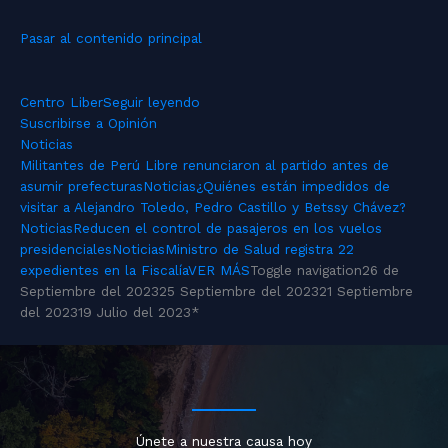
Pasar al contenido principal
Centro Liber
Seguir leyendo
Suscribirse a Opinión
Noticias
Militantes de Perú Libre renunciaron al partido antes de
asumir prefecturas
Noticias
¿Quiénes están impedidos de
visitar a Alejandro Toledo, Pedro Castillo y Betssy Chávez?
Noticias
Reducen el control de pasajeros en los vuelos
presidenciales
Noticias
Ministro de Salud registra 22
expedientes en la Fiscalía
VER MÁS
Toggle navigation
26 de
Septiembre del 2023
25 Septiembre del 2023
21 Septiembre
del 2023
19 Julio del 2023
*
Únete a nuestra causa hoy