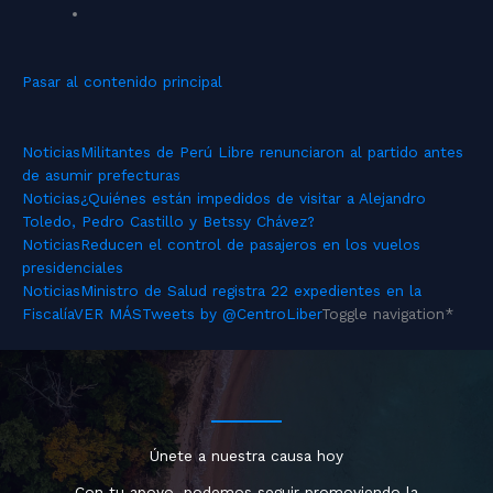
Pasar al contenido principal
Noticias
Militantes de Perú Libre renunciaron al partido antes
de asumir prefecturas
Noticias
¿Quiénes están impedidos de visitar a Alejandro
Toledo, Pedro Castillo y Betssy Chávez?
Noticias
Reducen el control de pasajeros en los vuelos
presidenciales
Noticias
Ministro de Salud registra 22 expedientes en la
Fiscalía
VER MÁS
Tweets by @CentroLiber
Toggle navigation
*
Únete a nuestra causa hoy
Con tu apoyo, podemos seguir promoviendo la