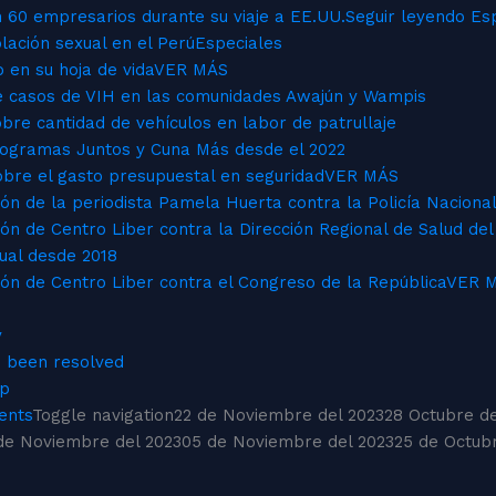
n 60 empresarios durante su viaje a EE.UU.
Seguir leyendo
Es
lación sexual en el Perú
Especiales
 en su hoja de vida
VER MÁS
bre casos de VIH en las comunidades Awajún y Wampis
bre cantidad de vehículos en labor de patrullaje
Programas Juntos y Cuna Más desde el 2022
sobre el gasto presupuestal en seguridad
VER MÁS
ón de la periodista Pamela Huerta contra la Policía Nacional
ón de Centro Liber contra la Dirección Regional de Salud de
xual desde 2018
ón de Centro Liber contra el Congreso de la República
VER 
y
s been resolved
ip
ents
Toggle navigation
22 de Noviembre del 2023
28 Octubre de
de Noviembre del 2023
05 de Noviembre del 2023
25 de Octub