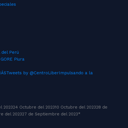
peciales
 del Perú
l GORE Piura
MÁS
Tweets by @CentroLiber
Impulsando a la
l 2023
24 Octubre del 2023
10 Octubre del 2023
28 de
re del 2023
27 de Septiembre del 2023
*