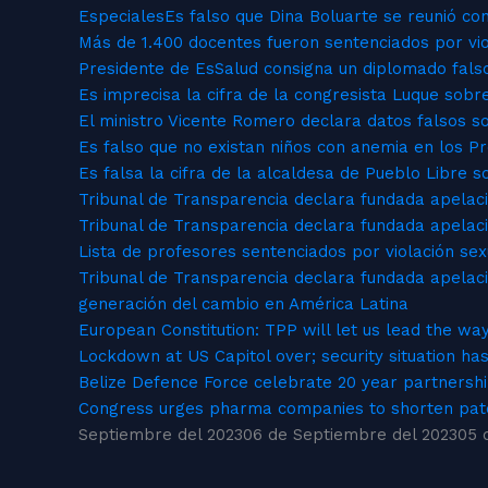
Especiales
Es falso que Dina Boluarte se reunió co
Más de 1.400 docentes fueron sentenciados por vio
Presidente de EsSalud consigna un diplomado falso
Es imprecisa la cifra de la congresista Luque so
El ministro Vicente Romero declara datos falsos so
Es falso que no existan niños con anemia en los 
Es falsa la cifra de la alcaldesa de Pueblo Libre 
Tribunal de Transparencia declara fundada apelaci
Tribunal de Transparencia declara fundada apelaci
Lista de profesores sentenciados por violación se
Tribunal de Transparencia declara fundada apelaci
generación del cambio en América Latina
European Constitution: TPP will let us lead the wa
Lockdown at US Capitol over; security situation ha
Belize Defence Force celebrate 20 year partnersh
Congress urges pharma companies to shorten pat
Septiembre del 2023
06 de Septiembre del 2023
05 