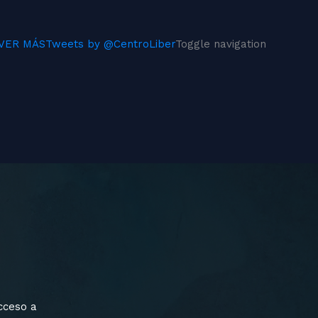
VER MÁS
Tweets by @CentroLiber
Toggle navigation
cceso a