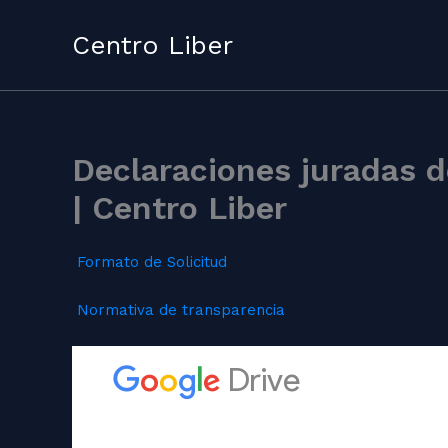
Skip
to
Centro Liber
content
Declaraciones juradas de
| Centro Liber
Formato de Solicitud
Normativa de transparencia