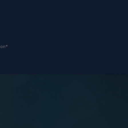
ion
*